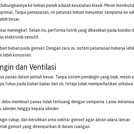
hubungkannya ke beban penuh adalah kesalahan klasik. Mesin membut
optimal. Tanpa pemanasan, oli pelumas belum menyebar sempurna ke se
ebih besar.
r meningkat. Selain itu, performa listrik yang dihasilkan pada kondisi d
n elektronik sensitif.
eri beban pada genset. Dengan cara ini, sistem pelumasan bekerja lebi
n lebih konsisten.
gin dan Ventilasi
gus panas dalam jumlah besar. Tanpa sistem pendingin yang baik, mesin 
 fokus pada bahan bakar dan oli, tetapi tidak memperhatikan sirkulasi
bat debu membuat panas tidak terbuang dengan sempurna. Lama-kelamaa
ilinder, hingga kepala silinder.
ingin cukup, dan bersihkan area sekitar genset agar aliran udara lancar.
untuk genset yang ditempatkan di dalam ruangan.