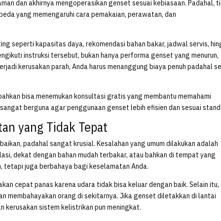
an dan akhirnya mengoperasikan genset sesuai kebiasaan. Padahal, t
erbeda yang memengaruhi cara pemakaian, perawatan, dan
ng seperti kapasitas daya, rekomendasi bahan bakar, jadwal servis, hi
engikuti instruksi tersebut, bukan hanya performa genset yang menurun,
 terjadi kerusakan parah, Anda harus menanggung biaya penuh padahal 
 bahkan bisa menemukan konsultasi gratis yang membantu memahami
n sangat berguna agar penggunaan genset lebih efisien dan sesuai stand
tan yang Tidak Tepat
baikan, padahal sangat krusial. Kesalahan yang umum dilakukan adalah
lasi, dekat dengan bahan mudah terbakar, atau bahkan di tempat yang
in, tetapi juga berbahaya bagi keselamatan Anda.
akan cepat panas karena udara tidak bisa keluar dengan baik. Selain itu,
n membahayakan orang di sekitarnya. Jika genset diletakkan di lantai
n kerusakan sistem kelistrikan pun meningkat.