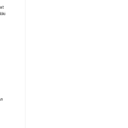
uat
liki
s
an