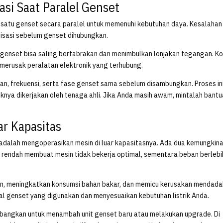
asi Saat Paralel Genset
ri satu genset secara paralel untuk memenuhi kebutuhan daya. Kesalahan
nisasi sebelum genset dihubungkan.
ng genset bisa saling bertabrakan dan menimbulkan lonjakan tegangan. Ko
o merusak peralatan elektronik yang terhubung.
n, frekuensi, serta fase genset sama sebelum disambungkan. Proses in
nya dikerjakan oleh tenaga ahli. Jika Anda masih awam, mintalah bant
r Kapasitas
dalah mengoperasikan mesin di luar kapasitasnya. Ada dua kemungkina
alu rendah membuat mesin tidak bekerja optimal, sementara beban berleb
esin, meningkatkan konsumsi bahan bakar, dan memicu kerusakan mendada
eal genset yang digunakan dan menyesuaikan kebutuhan listrik Anda.
imbangkan untuk menambah unit genset baru atau melakukan upgrade. Di