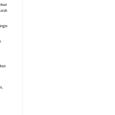
uhkan
luruh
ingin
h
akan
n,