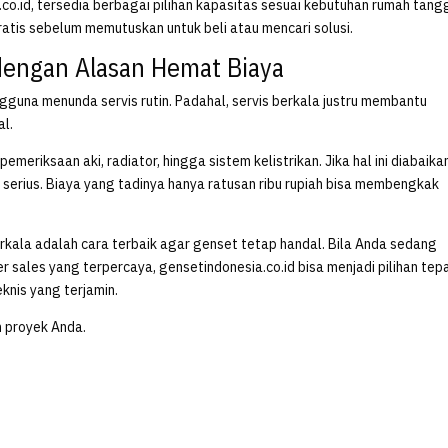
co.id, tersedia berbagai pilihan kapasitas sesuai kebutuhan rumah tang
gratis sebelum memutuskan untuk beli atau mencari solusi.
dengan Alasan Hemat Biaya
guna menunda servis rutin. Padahal, servis berkala justru membantu
al.
pemeriksaan aki, radiator, hingga sistem kelistrikan. Jika hal ini diabaika
serius. Biaya yang tadinya hanya ratusan ribu rupiah bisa membengkak
rkala adalah cara terbaik agar genset tetap handal. Bila Anda sedang
r sales yang terpercaya, gensetindonesia.co.id bisa menjadi pilihan tep
knis yang terjamin.
n proyek Anda.