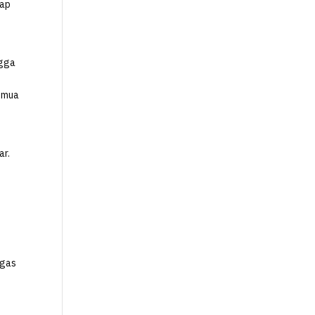
iap
ngga
semua
ar.
 gas