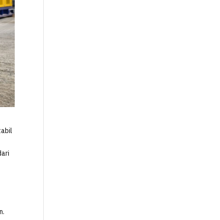
abil
dari
n.