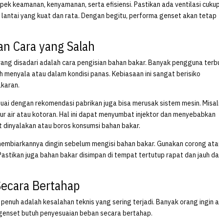
ek keamanan, kenyamanan, serta efisiensi. Pastikan ada ventilasi cukup
lantai yang kuat dan rata. Dengan begitu, performa genset akan tetap
an Cara yang Salah
ang disadari adalah cara pengisian bahan bakar. Banyak pengguna terb
menyala atau dalam kondisi panas. Kebiasaan ini sangat berisiko
akaran.
suai dengan rekomendasi pabrikan juga bisa merusak sistem mesin. Misal
r air atau kotoran. Hal ini dapat menyumbat injektor dan menyebabkan
t dinyalakan atau boros konsumsi bahan bakar.
membiarkannya dingin sebelum mengisi bahan bakar. Gunakan corong ata
Pastikan juga bahan bakar disimpan di tempat tertutup rapat dan jauh da
Secara Bertahap
enuh adalah kesalahan teknis yang sering terjadi. Banyak orang ingin 
 genset butuh penyesuaian beban secara bertahap.