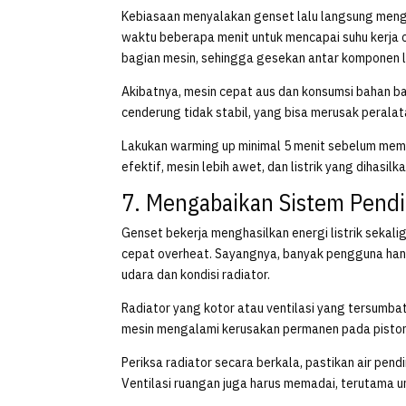
Kebiasaan menyalakan genset lalu langsung meng
waktu beberapa menit untuk mencapai suhu kerja 
bagian mesin, sehingga gesekan antar komponen l
Akibatnya, mesin cepat aus dan konsumsi bahan baka
cenderung tidak stabil, yang bisa merusak peralata
Lakukan warming up minimal 5 menit sebelum memb
efektif, mesin lebih awet, dan listrik yang dihasilka
7. Mengabaikan Sistem Pendin
Genset bekerja menghasilkan energi listrik sekali
cepat overheat. Sayangnya, banyak pengguna hanya
udara dan kondisi radiator.
Radiator yang kotor atau ventilasi yang tersum
mesin mengalami kerusakan permanen pada piston, s
Periksa radiator secara berkala, pastikan air pend
Ventilasi ruangan juga harus memadai, terutama 