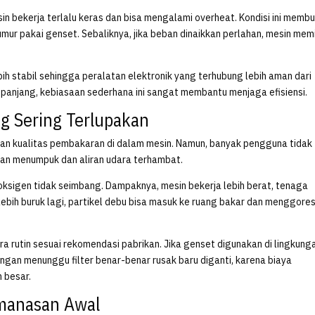
n bekerja terlalu keras dan bisa mengalami overheat. Kondisi ini memb
r pakai genset. Sebaliknya, jika beban dinaikkan perlahan, mesin memi
lebih stabil sehingga peralatan elektronik yang terhubung lebih aman dari
panjang, kebiasaan sederhana ini sangat membantu menjaga efisiensi.
ng Sering Terlupakan
kan kualitas pembakaran di dalam mesin. Namun, banyak pengguna tidak
ran menumpuk dan aliran udara terhambat.
 oksigen tidak seimbang. Dampaknya, mesin bekerja lebih berat, tenaga
ebih buruk lagi, partikel debu bisa masuk ke ruang bakar dan menggore
ra rutin sesuai rekomendasi pabrikan. Jika genset digunakan di lingkung
angan menunggu filter benar-benar rusak baru diganti, karena biaya
h besar.
manasan Awal