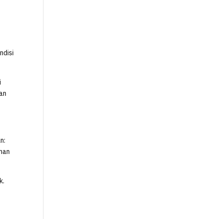
ndisi
i
uan
n:
ihan
k.