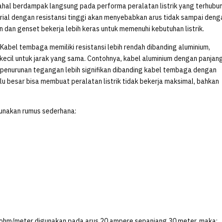
dahal berdampak langsung pada performa peralatan listrik yang terhubu
erial dengan resistansi tinggi akan menyebabkan arus tidak sampai deng
n dan genset bekerja lebih keras untuk memenuhi kebutuhan listrik.
 Kabel tembaga memiliki resistansi lebih rendah dibanding aluminium,
kecil untuk jarak yang sama. Contohnya, kabel aluminium dengan panjan
penurunan tegangan lebih signifikan dibanding kabel tembaga dengan
alu besar bisa membuat peralatan listrik tidak bekerja maksimal, bahkan
unakan rumus sederhana:
 ohm/meter digunakan pada arus 20 ampere sepanjang 30 meter, maka: