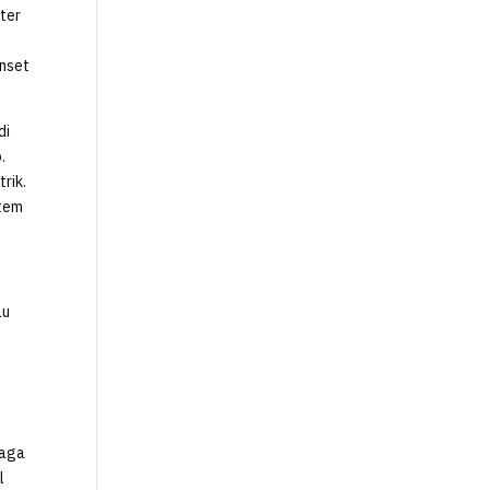
ter
enset
di
.
rik.
stem
au
jaga
l