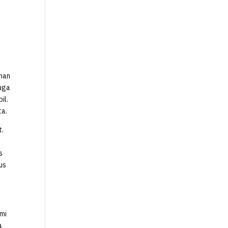
uhan
juga
il.
ta.
t.
s
us
ami
a