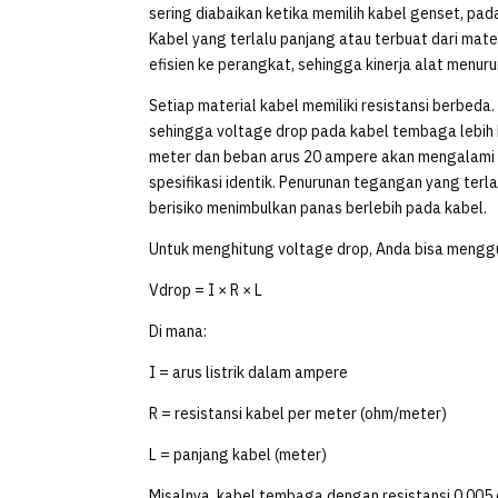
sering diabaikan ketika memilih kabel genset, pa
Kabel yang terlalu panjang atau terbuat dari mat
efisien ke perangkat, sehingga kinerja alat menuru
Setiap material kabel memiliki resistansi berbeda.
sehingga voltage drop pada kabel tembaga lebih 
meter dan beban arus 20 ampere akan mengalami 
spesifikasi identik. Penurunan tegangan yang terl
berisiko menimbulkan panas berlebih pada kabel.
Untuk menghitung voltage drop, Anda bisa mengg
Vdrop = I × R × L
Di mana:
I = arus listrik dalam ampere
R = resistansi kabel per meter (ohm/meter)
L = panjang kabel (meter)
Misalnya, kabel tembaga dengan resistansi 0,005