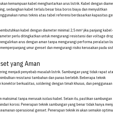
tukan kemampuan kabel menghantarkan arus listrik. Kabel dengan diame
ting, sedangkan kabel terlalu besar bisa boros biaya dan menyulitkan
enggunakan rumus teknis atau tabel referensi berdasarkan kapasitas g
embutuhkan kabel dengan diameter minimal 2,5 mm² jika panjang kabel 
ameter perlu ditingkatkan untuk mengurangi resistansi dan voltage drop
engalirkan arus dengan aman tanpa mengurangi performa peralatan list
a memperpanjang umur genset dan mengurangi risiko kerusakan pada si
nset yang Aman
sering menjadi penyebab masalah listrik. Sambungan yang tidak rapat at
mbulkan resistansi tambahan dan panas berlebih. Beberapa teknik
onektor berkualitas, soldering dengan timah khusus, dan penggunaan
maksimal tanpa merusak isolasi kabel. Selain itu, pastikan sambungan
hindari korosi. Penerapan teknik sambungan yang benar tidak hanya men
 keamanan operasional genset. Penerapan teknik ini akan semakin optima