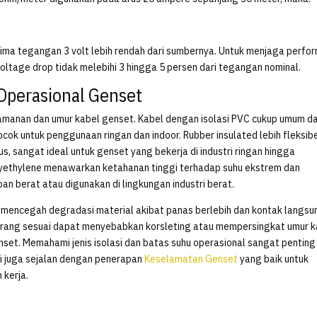
nerima tegangan 3 volt lebih rendah dari sumbernya. Untuk menjaga perfo
oltage drop tidak melebihi 3 hingga 5 persen dari tegangan nominal.
 Operasional Genset
amanan dan umur kabel genset. Kabel dengan isolasi PVC cukup umum d
cok untuk penggunaan ringan dan indoor. Rubber insulated lebih fleksib
s, sangat ideal untuk genset yang bekerja di industri ringan hingga
yethylene menawarkan ketahanan tinggi terhadap suhu ekstrem dan
n berat atau digunakan di lingkungan industri berat.
u mencegah degradasi material akibat panas berlebih dan kontak langsu
urang sesuai dapat menyebabkan korsleting atau mempersingkat umur k
et. Memahami jenis isolasi dan batas suhu operasional sangat penting
 ini juga sejalan dengan penerapan
Keselamatan Genset
yang baik untuk
 kerja.