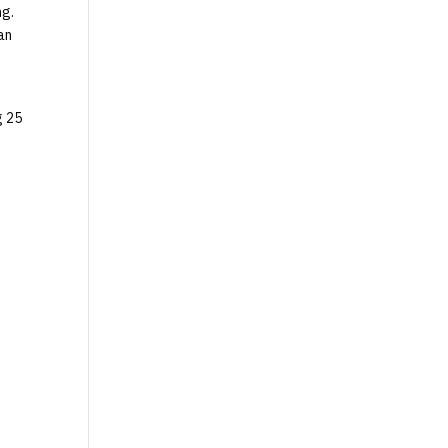
ng.
an
g 25