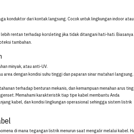
jaga konduktor dari kontak langsung. Cocok untuk lingkungan indoor atau
 lebih rentan terhadap korsleting jika tidak ditangani hati-hati. Biasanya
roteksi tambahan.
m
ahan minyak, atau anti-UV.
au area dengan kondisi suhu tinggi dan paparan sinar matahari langsung.
 ketahanan terhadap benturan mekanis, dan kemampuan menahan arus ting
 genset. Memahami karakteristik tiap tipe kabel membantu Anda
jang kabel, dan kondisi lingkungan operasional sehingga sistem listrik
bel
mena di mana tegangan listrik menurun saat mengalir melalui kabel. Hal