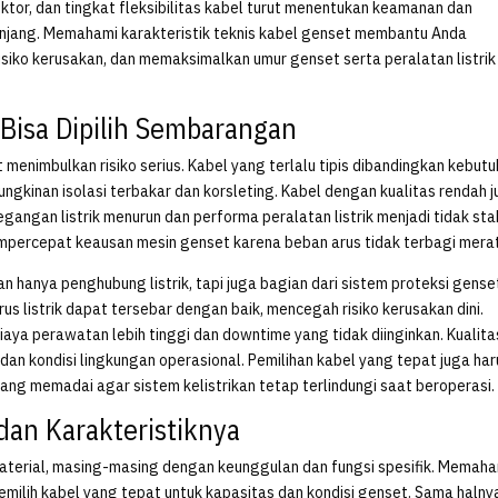
duktor, dan tingkat fleksibilitas kabel turut menentukan keamanan dan
jang. Memahami karakteristik teknis kabel genset membantu Anda
siko kerusakan, dan memaksimalkan umur genset serta peralatan listrik
Bisa Dipilih Sembarangan
menimbulkan risiko serius. Kabel yang terlalu tipis dibandingkan kebut
gkinan isolasi terbakar dan korsleting. Kabel dengan kualitas rendah 
angan listrik menurun dan performa peralatan listrik menjadi tidak stab
empercepat keausan mesin genset karena beban arus tidak terbagi mera
hanya penghubung listrik, tapi juga bagian dari sistem proteksi gense
us listrik dapat tersebar dengan baik, mencegah risiko kerusakan dini.
ya perawatan lebih tinggi dan downtime yang tidak diinginkan. Kualita
an kondisi lingkungan operasional. Pemilihan kabel yang tepat juga har
ang memadai agar sistem kelistrikan tetap terlindungi saat beroperasi.
dan Karakteristiknya
material, masing-masing dengan keunggulan dan fungsi spesifik. Memah
milih kabel yang tepat untuk kapasitas dan kondisi genset. Sama halny