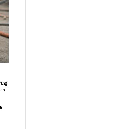
orang
tan
an