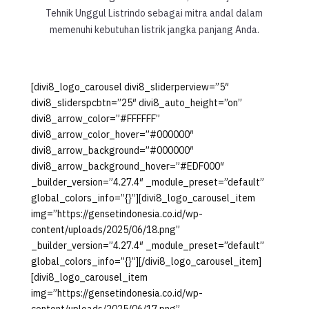
Tehnik Unggul Listrindo sebagai mitra andal dalam
memenuhi kebutuhan listrik jangka panjang Anda.
[divi8_logo_carousel divi8_sliderperview=”5″
divi8_sliderspcbtn=”25″ divi8_auto_height=”on”
divi8_arrow_color=”#FFFFFF”
divi8_arrow_color_hover=”#000000″
divi8_arrow_background=”#000000″
divi8_arrow_background_hover=”#EDF000″
_builder_version=”4.27.4″ _module_preset=”default”
global_colors_info=”{}”][divi8_logo_carousel_item
img=”https://gensetindonesia.co.id/wp-
content/uploads/2025/06/18.png”
_builder_version=”4.27.4″ _module_preset=”default”
global_colors_info=”{}”][/divi8_logo_carousel_item]
[divi8_logo_carousel_item
img=”https://gensetindonesia.co.id/wp-