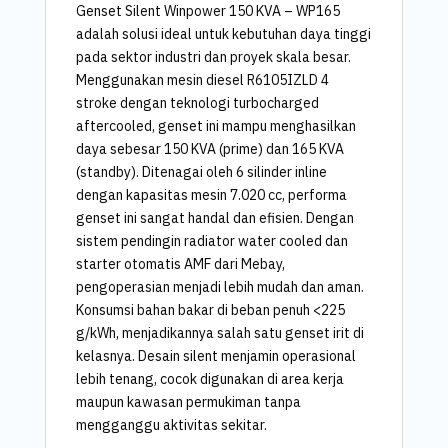
Genset Silent Winpower 150 KVA – WP165
adalah solusi ideal untuk kebutuhan daya tinggi
pada sektor industri dan proyek skala besar.
Menggunakan mesin diesel R6105IZLD 4
stroke dengan teknologi turbocharged
aftercooled, genset ini mampu menghasilkan
daya sebesar 150 KVA (prime) dan 165 KVA
(standby). Ditenagai oleh 6 silinder inline
dengan kapasitas mesin 7.020 cc, performa
genset ini sangat handal dan efisien. Dengan
sistem pendingin radiator water cooled dan
starter otomatis AMF dari Mebay,
pengoperasian menjadi lebih mudah dan aman.
Konsumsi bahan bakar di beban penuh <225
g/kWh, menjadikannya salah satu genset irit di
kelasnya. Desain silent menjamin operasional
lebih tenang, cocok digunakan di area kerja
maupun kawasan permukiman tanpa
mengganggu aktivitas sekitar.