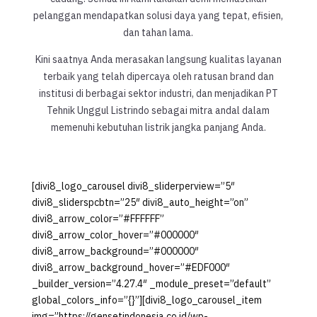
pelanggan mendapatkan solusi daya yang tepat, efisien,
dan tahan lama.
Kini saatnya Anda merasakan langsung kualitas layanan
terbaik yang telah dipercaya oleh ratusan brand dan
institusi di berbagai sektor industri, dan menjadikan PT
Tehnik Unggul Listrindo sebagai mitra andal dalam
memenuhi kebutuhan listrik jangka panjang Anda.
[divi8_logo_carousel divi8_sliderperview=”5″
divi8_sliderspcbtn=”25″ divi8_auto_height=”on”
divi8_arrow_color=”#FFFFFF”
divi8_arrow_color_hover=”#000000″
divi8_arrow_background=”#000000″
divi8_arrow_background_hover=”#EDF000″
_builder_version=”4.27.4″ _module_preset=”default”
global_colors_info=”{}”][divi8_logo_carousel_item
img=”https://gensetindonesia.co.id/wp-